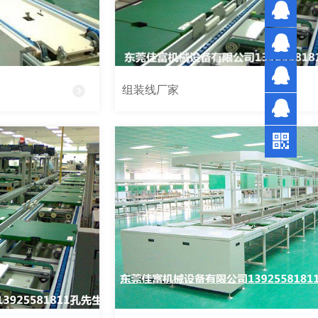
0769-
3327
孔先
7710
生
陈先
组装线厂家
生
符小
姐
陈小
姐