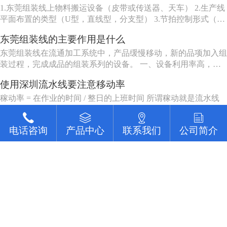
1.东莞组装线上物料搬运设备（皮带或传送器、天车） 2.生产线
平面布置的类型（U型，直线型，分支型） 3.节拍控制形式（机
动、人动） 4.东莞组装线品种（单一产品或多种产品） 5.东莞组
东莞组装线的主要作用是什么
装线工作站特性（工人可以坐、站、跟着装配线走或随装配线一
起移动等） 6.东莞组装线的长度（几个或许多工人） ...
东莞组装线在流通加工系统中，产品缓慢移动，新的品项加入组
装过程，完成成品的组装系列的设备。 一、设备利用率高，一
组机床编入组装线后，产量比这组机床在分散单机作业时的产量
使用深圳流水线要注意移动率
提高数倍。 二、在制品减少80%左右。 三、生产能力相对稳
定，自动加工系统由一自或多台机床组成，发生故障时，有降级
稼动率 = 在作业的时间 / 整日的上班时间 所谓稼动就是流水线
运转的能...
上的工作, 作业者坐在位子上并不表示他有在工作, 有在工作才能
做出产品来, 所以要观察作业者在作业的时间。但在实际上, 不可
佳富讲述组装线的基本作用
电话咨询
电话咨询
产品中心
产品中心
联系我们
联系我们
公司简介
公司简介
能全天对每个作业者进行测量, 所以有种工作抽查的手法来仿真
测量, 其实说穿了就是不时去看作业者在做什么。
组装线作用 一，设备利用率高。一组机床编入组装线后，产量
比这组机床在分散单机作业时的产量提高数倍。 二，在制品减
少80%左右。 三，生产能力相对稳定。自动加工系统由一自或
简述深圳流水线的一些操作知识
多台机床组成，发生故障时，有降级运转的能力，物料传送系统
也有自行绕过故障机床的能力。 四，产品质量高。零件在加工
深圳流水线电器操作简要 深圳流水线的电源需要三相四线，外
过程中，装卸...
面装有总开关一个，（可用三相四线四极开关，也可用开关只控
制三相电源，零线直接，注意切不可将二种接法的零线也经过另
外一个开关）。配电箱的N接零线，A, B, C接电源的三相电源，