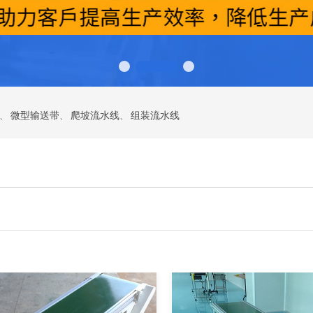
、
微型输送带
、
爬坡流水线
、
组装流水线