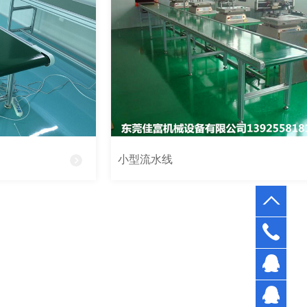
小型流水线
0769-
3327
孔先