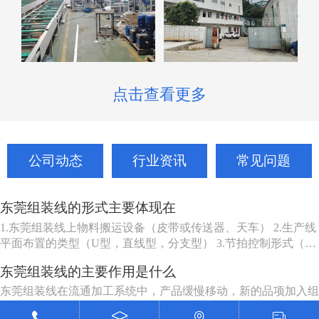
点击查看更多
公司动态
行业资讯
常见问题
东莞组装线的形式主要体现在
1.东莞组装线上物料搬运设备（皮带或传送器、天车） 2.生产线
平面布置的类型（U型，直线型，分支型） 3.节拍控制形式（机
动、人动） 4.东莞组装线品种（单一产品或多种产品） 5.东莞组
东莞组装线的主要作用是什么
装线工作站特性（工人可以坐、站、跟着装配线走或随装配线一
起移动等） 6.东莞组装线的长度（几个或许多工人） ...
东莞组装线在流通加工系统中，产品缓慢移动，新的品项加入组
装过程，完成成品的组装系列的设备。 一、设备利用率高，一