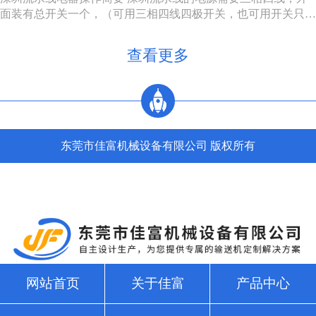
过程中，装卸...
面装有总开关一个，（可用三相四线四极开关，也可用开关只控
制三相电源，零线直接，注意切不可将二种接法的零线也经过另
外一个开关）。配电箱的N接零线，A, B, C接电源的三相电源，
查看更多
U, V, W接电动机，3，4接调速电机的F1, F2。5，6...
东莞市佳富机械设备有限公司 版权所有
网站首页
关于佳富
产品中心