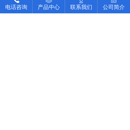
组机床编入组装线后，产量比这组机床在分散单机作业时的产量
使用深圳流水线要注意移动率
电话咨询
电话咨询
电话咨询
电话咨询
产品中心
产品中心
产品中心
产品中心
联系我们
联系我们
联系我们
联系我们
公司简介
公司简介
公司简介
公司简介
提高数倍。 二、在制品减少80%左右。 三、生产能力相对稳
定，自动加工系统由一自或多台机床组成，发生故障时，有降级
稼动率 = 在作业的时间 / 整日的上班时间 所谓稼动就是流水线
运转的能...
上的工作, 作业者坐在位子上并不表示他有在工作, 有在工作才能
做出产品来, 所以要观察作业者在作业的时间。但在实际上, 不可
佳富讲述组装线的基本作用
能全天对每个作业者进行测量, 所以有种工作抽查的手法来仿真
测量, 其实说穿了就是不时去看作业者在做什么。
组装线作用 一，设备利用率高。一组机床编入组装线后，产量
比这组机床在分散单机作业时的产量提高数倍。 二，在制品减
少80%左右。 三，生产能力相对稳定。自动加工系统由一自或
简述深圳流水线的一些操作知识
多台机床组成，发生故障时，有降级运转的能力，物料传送系统
也有自行绕过故障机床的能力。 四，产品质量高。零件在加工
深圳流水线电器操作简要 深圳流水线的电源需要三相四线，外
过程中，装卸...
面装有总开关一个，（可用三相四线四极开关，也可用开关只控
制三相电源，零线直接，注意切不可将二种接法的零线也经过另
外一个开关）。配电箱的N接零线，A, B, C接电源的三相电源，
查看更多
U, V, W接电动机，3，4接调速电机的F1, F2。5，6...
东莞市佳富机械设备有限公司 版权所有