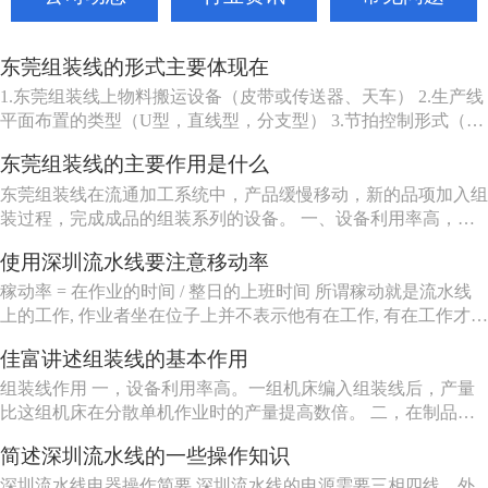
东莞组装线的形式主要体现在
1.东莞组装线上物料搬运设备（皮带或传送器、天车） 2.生产线
平面布置的类型（U型，直线型，分支型） 3.节拍控制形式（机
动、人动） 4.东莞组装线品种（单一产品或多种产品） 5.东莞组
东莞组装线的主要作用是什么
装线工作站特性（工人可以坐、站、跟着装配线走或随装配线一
起移动等） 6.东莞组装线的长度（几个或许多工人） ...
东莞组装线在流通加工系统中，产品缓慢移动，新的品项加入组
装过程，完成成品的组装系列的设备。 一、设备利用率高，一
组机床编入组装线后，产量比这组机床在分散单机作业时的产量
使用深圳流水线要注意移动率
提高数倍。 二、在制品减少80%左右。 三、生产能力相对稳
定，自动加工系统由一自或多台机床组成，发生故障时，有降级
稼动率 = 在作业的时间 / 整日的上班时间 所谓稼动就是流水线
运转的能...
上的工作, 作业者坐在位子上并不表示他有在工作, 有在工作才能
做出产品来, 所以要观察作业者在作业的时间。但在实际上, 不可
佳富讲述组装线的基本作用
能全天对每个作业者进行测量, 所以有种工作抽查的手法来仿真
测量, 其实说穿了就是不时去看作业者在做什么。
组装线作用 一，设备利用率高。一组机床编入组装线后，产量
比这组机床在分散单机作业时的产量提高数倍。 二，在制品减
少80%左右。 三，生产能力相对稳定。自动加工系统由一自或
简述深圳流水线的一些操作知识
多台机床组成，发生故障时，有降级运转的能力，物料传送系统
也有自行绕过故障机床的能力。 四，产品质量高。零件在加工
深圳流水线电器操作简要 深圳流水线的电源需要三相四线，外