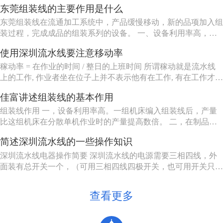
东莞组装线的主要作用是什么
装线工作站特性（工人可以坐、站、跟着装配线走或随装配线一
起移动等） 6.东莞组装线的长度（几个或许多工人） ...
东莞组装线在流通加工系统中，产品缓慢移动，新的品项加入组
装过程，完成成品的组装系列的设备。 一、设备利用率高，一
组机床编入组装线后，产量比这组机床在分散单机作业时的产量
使用深圳流水线要注意移动率
提高数倍。 二、在制品减少80%左右。 三、生产能力相对稳
定，自动加工系统由一自或多台机床组成，发生故障时，有降级
稼动率 = 在作业的时间 / 整日的上班时间 所谓稼动就是流水线
运转的能...
上的工作, 作业者坐在位子上并不表示他有在工作, 有在工作才能
做出产品来, 所以要观察作业者在作业的时间。但在实际上, 不可
佳富讲述组装线的基本作用
能全天对每个作业者进行测量, 所以有种工作抽查的手法来仿真
测量, 其实说穿了就是不时去看作业者在做什么。
组装线作用 一，设备利用率高。一组机床编入组装线后，产量
比这组机床在分散单机作业时的产量提高数倍。 二，在制品减
少80%左右。 三，生产能力相对稳定。自动加工系统由一自或
简述深圳流水线的一些操作知识
多台机床组成，发生故障时，有降级运转的能力，物料传送系统
也有自行绕过故障机床的能力。 四，产品质量高。零件在加工
深圳流水线电器操作简要 深圳流水线的电源需要三相四线，外
过程中，装卸...
面装有总开关一个，（可用三相四线四极开关，也可用开关只控
制三相电源，零线直接，注意切不可将二种接法的零线也经过另
外一个开关）。配电箱的N接零线，A, B, C接电源的三相电源，
查看更多
U, V, W接电动机，3，4接调速电机的F1, F2。5，6...