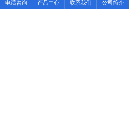
电话咨询
电话咨询
电话咨询
电话咨询
产品中心
产品中心
产品中心
产品中心
联系我们
联系我们
联系我们
联系我们
公司简介
公司简介
公司简介
公司简介
公司动态
行业资讯
常见问题
东莞组装线的形式主要体现在
1.东莞组装线上物料搬运设备（皮带或传送器、天车） 2.生产线
平面布置的类型（U型，直线型，分支型） 3.节拍控制形式（机
动、人动） 4.东莞组装线品种（单一产品或多种产品） 5.东莞组
东莞组装线的主要作用是什么
装线工作站特性（工人可以坐、站、跟着装配线走或随装配线一
起移动等） 6.东莞组装线的长度（几个或许多工人） ...
东莞组装线在流通加工系统中，产品缓慢移动，新的品项加入组
装过程，完成成品的组装系列的设备。 一、设备利用率高，一
组机床编入组装线后，产量比这组机床在分散单机作业时的产量
使用深圳流水线要注意移动率
提高数倍。 二、在制品减少80%左右。 三、生产能力相对稳
定，自动加工系统由一自或多台机床组成，发生故障时，有降级
稼动率 = 在作业的时间 / 整日的上班时间 所谓稼动就是流水线
运转的能...
上的工作, 作业者坐在位子上并不表示他有在工作, 有在工作才能
做出产品来, 所以要观察作业者在作业的时间。但在实际上, 不可
佳富讲述组装线的基本作用
能全天对每个作业者进行测量, 所以有种工作抽查的手法来仿真