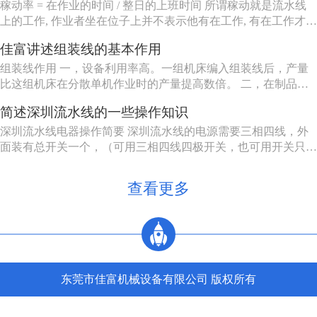
定，自动加工系统由一自或多台机床组成，发生故障时，有降级
稼动率 = 在作业的时间 / 整日的上班时间 所谓稼动就是流水线
运转的能...
上的工作, 作业者坐在位子上并不表示他有在工作, 有在工作才能
做出产品来, 所以要观察作业者在作业的时间。但在实际上, 不可
佳富讲述组装线的基本作用
能全天对每个作业者进行测量, 所以有种工作抽查的手法来仿真
测量, 其实说穿了就是不时去看作业者在做什么。
组装线作用 一，设备利用率高。一组机床编入组装线后，产量
比这组机床在分散单机作业时的产量提高数倍。 二，在制品减
少80%左右。 三，生产能力相对稳定。自动加工系统由一自或
简述深圳流水线的一些操作知识
多台机床组成，发生故障时，有降级运转的能力，物料传送系统
也有自行绕过故障机床的能力。 四，产品质量高。零件在加工
深圳流水线电器操作简要 深圳流水线的电源需要三相四线，外
过程中，装卸...
面装有总开关一个，（可用三相四线四极开关，也可用开关只控
制三相电源，零线直接，注意切不可将二种接法的零线也经过另
外一个开关）。配电箱的N接零线，A, B, C接电源的三相电源，
查看更多
U, V, W接电动机，3，4接调速电机的F1, F2。5，6...
东莞市佳富机械设备有限公司 版权所有