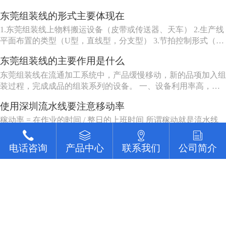
东莞组装线的形式主要体现在
1.东莞组装线上物料搬运设备（皮带或传送器、天车） 2.生产线
平面布置的类型（U型，直线型，分支型） 3.节拍控制形式（机
动、人动） 4.东莞组装线品种（单一产品或多种产品） 5.东莞组
东莞组装线的主要作用是什么
装线工作站特性（工人可以坐、站、跟着装配线走或随装配线一
起移动等） 6.东莞组装线的长度（几个或许多工人） ...
东莞组装线在流通加工系统中，产品缓慢移动，新的品项加入组
装过程，完成成品的组装系列的设备。 一、设备利用率高，一
组机床编入组装线后，产量比这组机床在分散单机作业时的产量
使用深圳流水线要注意移动率
提高数倍。 二、在制品减少80%左右。 三、生产能力相对稳
定，自动加工系统由一自或多台机床组成，发生故障时，有降级
稼动率 = 在作业的时间 / 整日的上班时间 所谓稼动就是流水线
运转的能...
上的工作, 作业者坐在位子上并不表示他有在工作, 有在工作才能
做出产品来, 所以要观察作业者在作业的时间。但在实际上, 不可
电话咨询
电话咨询
电话咨询
电话咨询
产品中心
产品中心
产品中心
产品中心
联系我们
联系我们
联系我们
联系我们
公司简介
公司简介
公司简介
公司简介
佳富讲述组装线的基本作用
能全天对每个作业者进行测量, 所以有种工作抽查的手法来仿真
测量, 其实说穿了就是不时去看作业者在做什么。
组装线作用 一，设备利用率高。一组机床编入组装线后，产量
比这组机床在分散单机作业时的产量提高数倍。 二，在制品减
少80%左右。 三，生产能力相对稳定。自动加工系统由一自或
简述深圳流水线的一些操作知识
多台机床组成，发生故障时，有降级运转的能力，物料传送系统
也有自行绕过故障机床的能力。 四，产品质量高。零件在加工
深圳流水线电器操作简要 深圳流水线的电源需要三相四线，外
过程中，装卸...
面装有总开关一个，（可用三相四线四极开关，也可用开关只控