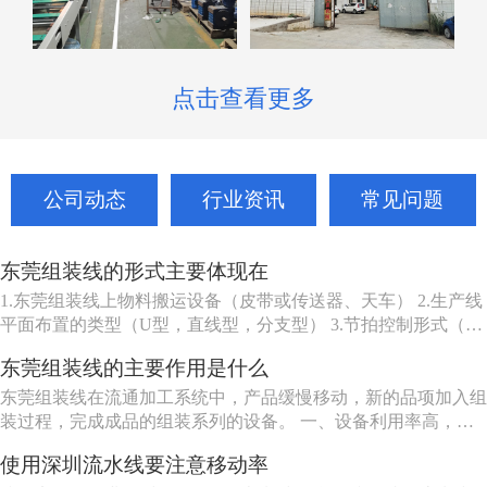
点击查看更多
公司动态
行业资讯
常见问题
东莞组装线的形式主要体现在
1.东莞组装线上物料搬运设备（皮带或传送器、天车） 2.生产线
平面布置的类型（U型，直线型，分支型） 3.节拍控制形式（机
动、人动） 4.东莞组装线品种（单一产品或多种产品） 5.东莞组
东莞组装线的主要作用是什么
装线工作站特性（工人可以坐、站、跟着装配线走或随装配线一
起移动等） 6.东莞组装线的长度（几个或许多工人） ...
东莞组装线在流通加工系统中，产品缓慢移动，新的品项加入组
装过程，完成成品的组装系列的设备。 一、设备利用率高，一
组机床编入组装线后，产量比这组机床在分散单机作业时的产量
使用深圳流水线要注意移动率
提高数倍。 二、在制品减少80%左右。 三、生产能力相对稳