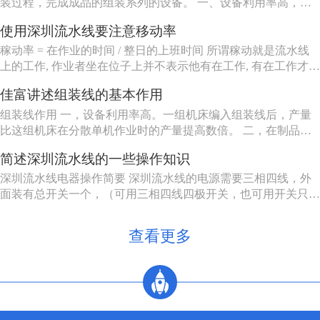
装过程，完成成品的组装系列的设备。 一、设备利用率高，一
组机床编入组装线后，产量比这组机床在分散单机作业时的产量
使用深圳流水线要注意移动率
提高数倍。 二、在制品减少80%左右。 三、生产能力相对稳
定，自动加工系统由一自或多台机床组成，发生故障时，有降级
稼动率 = 在作业的时间 / 整日的上班时间 所谓稼动就是流水线
运转的能...
上的工作, 作业者坐在位子上并不表示他有在工作, 有在工作才能
做出产品来, 所以要观察作业者在作业的时间。但在实际上, 不可
佳富讲述组装线的基本作用
能全天对每个作业者进行测量, 所以有种工作抽查的手法来仿真
测量, 其实说穿了就是不时去看作业者在做什么。
组装线作用 一，设备利用率高。一组机床编入组装线后，产量
比这组机床在分散单机作业时的产量提高数倍。 二，在制品减
少80%左右。 三，生产能力相对稳定。自动加工系统由一自或
简述深圳流水线的一些操作知识
多台机床组成，发生故障时，有降级运转的能力，物料传送系统
也有自行绕过故障机床的能力。 四，产品质量高。零件在加工
深圳流水线电器操作简要 深圳流水线的电源需要三相四线，外
过程中，装卸...
面装有总开关一个，（可用三相四线四极开关，也可用开关只控
制三相电源，零线直接，注意切不可将二种接法的零线也经过另
外一个开关）。配电箱的N接零线，A, B, C接电源的三相电源，
查看更多
U, V, W接电动机，3，4接调速电机的F1, F2。5，6...