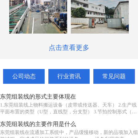
点击查看更多
公司动态
行业资讯
常见问题
东莞组装线的形式主要体现在
1.东莞组装线上物料搬运设备（皮带或传送器、天车） 2.生产线
平面布置的类型（U型，直线型，分支型） 3.节拍控制形式（机
动、人动） 4.东莞组装线品种（单一产品或多种产品） 5.东莞组
东莞组装线的主要作用是什么
装线工作站特性（工人可以坐、站、跟着装配线走或随装配线一
起移动等） 6.东莞组装线的长度（几个或许多工人） ...
东莞组装线在流通加工系统中，产品缓慢移动，新的品项加入组