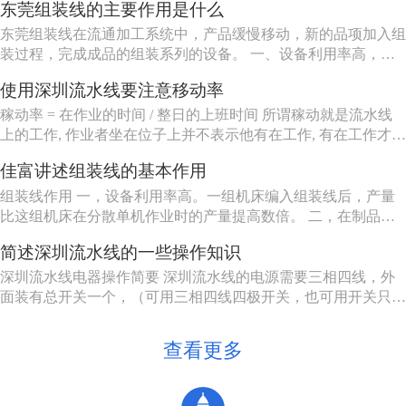
东莞组装线的主要作用是什么
装线工作站特性（工人可以坐、站、跟着装配线走或随装配线一
起移动等） 6.东莞组装线的长度（几个或许多工人） ...
东莞组装线在流通加工系统中，产品缓慢移动，新的品项加入组
装过程，完成成品的组装系列的设备。 一、设备利用率高，一
组机床编入组装线后，产量比这组机床在分散单机作业时的产量
使用深圳流水线要注意移动率
提高数倍。 二、在制品减少80%左右。 三、生产能力相对稳
定，自动加工系统由一自或多台机床组成，发生故障时，有降级
稼动率 = 在作业的时间 / 整日的上班时间 所谓稼动就是流水线
运转的能...
上的工作, 作业者坐在位子上并不表示他有在工作, 有在工作才能
做出产品来, 所以要观察作业者在作业的时间。但在实际上, 不可
佳富讲述组装线的基本作用
能全天对每个作业者进行测量, 所以有种工作抽查的手法来仿真
测量, 其实说穿了就是不时去看作业者在做什么。
组装线作用 一，设备利用率高。一组机床编入组装线后，产量
比这组机床在分散单机作业时的产量提高数倍。 二，在制品减
少80%左右。 三，生产能力相对稳定。自动加工系统由一自或
简述深圳流水线的一些操作知识
多台机床组成，发生故障时，有降级运转的能力，物料传送系统
也有自行绕过故障机床的能力。 四，产品质量高。零件在加工
深圳流水线电器操作简要 深圳流水线的电源需要三相四线，外
过程中，装卸...
面装有总开关一个，（可用三相四线四极开关，也可用开关只控
制三相电源，零线直接，注意切不可将二种接法的零线也经过另
外一个开关）。配电箱的N接零线，A, B, C接电源的三相电源，
查看更多
U, V, W接电动机，3，4接调速电机的F1, F2。5，6...