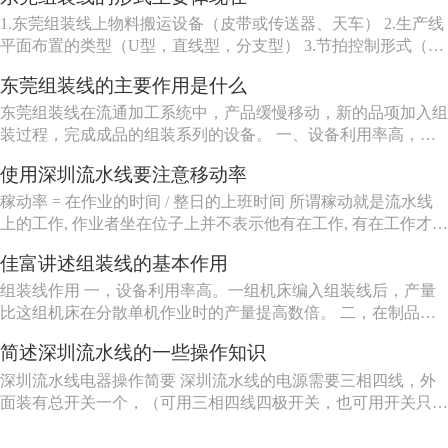
1.东莞组装线上物料搬运设备（皮带或传送器、天车） 2.生产线
平面布置的类型（U型，直线型，分支型） 3.节拍控制形式（机
动、人动） 4.东莞组装线品种（单一产品或多种产品） 5.东莞组
东莞组装线的主要作用是什么
装线工作站特性（工人可以坐、站、跟着装配线走或随装配线一
起移动等） 6.东莞组装线的长度（几个或许多工人） ...
东莞组装线在流通加工系统中，产品缓慢移动，新的品项加入组
装过程，完成成品的组装系列的设备。 一、设备利用率高，一
组机床编入组装线后，产量比这组机床在分散单机作业时的产量
使用深圳流水线要注意移动率
提高数倍。 二、在制品减少80%左右。 三、生产能力相对稳
定，自动加工系统由一自或多台机床组成，发生故障时，有降级
稼动率 = 在作业的时间 / 整日的上班时间 所谓稼动就是流水线
运转的能...
上的工作, 作业者坐在位子上并不表示他有在工作, 有在工作才能
做出产品来, 所以要观察作业者在作业的时间。但在实际上, 不可
佳富讲述组装线的基本作用
能全天对每个作业者进行测量, 所以有种工作抽查的手法来仿真
测量, 其实说穿了就是不时去看作业者在做什么。
组装线作用 一，设备利用率高。一组机床编入组装线后，产量
比这组机床在分散单机作业时的产量提高数倍。 二，在制品减
少80%左右。 三，生产能力相对稳定。自动加工系统由一自或
简述深圳流水线的一些操作知识
多台机床组成，发生故障时，有降级运转的能力，物料传送系统
也有自行绕过故障机床的能力。 四，产品质量高。零件在加工
深圳流水线电器操作简要 深圳流水线的电源需要三相四线，外
过程中，装卸...
面装有总开关一个，（可用三相四线四极开关，也可用开关只控
制三相电源，零线直接，注意切不可将二种接法的零线也经过另
外一个开关）。配电箱的N接零线，A, B, C接电源的三相电源，