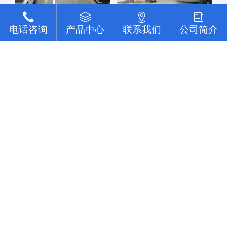
电话咨询
电话咨询
电话咨询
电话咨询
产品中心
产品中心
产品中心
产品中心
联系我们
联系我们
联系我们
联系我们
公司简介
公司简介
公司简介
公司简介
点击查看更多
公司动态
行业资讯
常见问题
东莞组装线的形式主要体现在
1.东莞组装线上物料搬运设备（皮带或传送器、天车） 2.生产线
平面布置的类型（U型，直线型，分支型） 3.节拍控制形式（机
动、人动） 4.东莞组装线品种（单一产品或多种产品） 5.东莞组
东莞组装线的主要作用是什么
装线工作站特性（工人可以坐、站、跟着装配线走或随装配线一
起移动等） 6.东莞组装线的长度（几个或许多工人） ...
东莞组装线在流通加工系统中，产品缓慢移动，新的品项加入组
装过程，完成成品的组装系列的设备。 一、设备利用率高，一
组机床编入组装线后，产量比这组机床在分散单机作业时的产量
使用深圳流水线要注意移动率
提高数倍。 二、在制品减少80%左右。 三、生产能力相对稳
定，自动加工系统由一自或多台机床组成，发生故障时，有降级
稼动率 = 在作业的时间 / 整日的上班时间 所谓稼动就是流水线