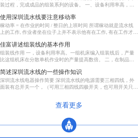
装过程，完成成品的组装系列的设备。 一、设备利用率高，一
组机床编入组装线后，产量比这组机床在分散单机作业时的产量
使用深圳流水线要注意移动率
提高数倍。 二、在制品减少80%左右。 三、生产能力相对稳
定，自动加工系统由一自或多台机床组成，发生故障时，有降级
稼动率 = 在作业的时间 / 整日的上班时间 所谓稼动就是流水线
运转的能...
上的工作, 作业者坐在位子上并不表示他有在工作, 有在工作才能
做出产品来, 所以要观察作业者在作业的时间。但在实际上, 不可
佳富讲述组装线的基本作用
能全天对每个作业者进行测量, 所以有种工作抽查的手法来仿真
测量, 其实说穿了就是不时去看作业者在做什么。
组装线作用 一，设备利用率高。一组机床编入组装线后，产量
比这组机床在分散单机作业时的产量提高数倍。 二，在制品减
少80%左右。 三，生产能力相对稳定。自动加工系统由一自或
简述深圳流水线的一些操作知识
多台机床组成，发生故障时，有降级运转的能力，物料传送系统
也有自行绕过故障机床的能力。 四，产品质量高。零件在加工
深圳流水线电器操作简要 深圳流水线的电源需要三相四线，外
过程中，装卸...
面装有总开关一个，（可用三相四线四极开关，也可用开关只控
制三相电源，零线直接，注意切不可将二种接法的零线也经过另
外一个开关）。配电箱的N接零线，A, B, C接电源的三相电源，
查看更多
U, V, W接电动机，3，4接调速电机的F1, F2。5，6...