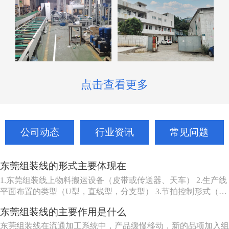
点击查看更多
公司动态
行业资讯
常见问题
东莞组装线的形式主要体现在
1.东莞组装线上物料搬运设备（皮带或传送器、天车） 2.生产线
平面布置的类型（U型，直线型，分支型） 3.节拍控制形式（机
动、人动） 4.东莞组装线品种（单一产品或多种产品） 5.东莞组
东莞组装线的主要作用是什么
装线工作站特性（工人可以坐、站、跟着装配线走或随装配线一
起移动等） 6.东莞组装线的长度（几个或许多工人） ...
东莞组装线在流通加工系统中，产品缓慢移动，新的品项加入组