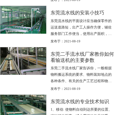
发布于：2021-08-19
平衡...
东莞流水线的安装小技巧
东莞流水线的平面设计应当确保零件的
运送道路短，出产工人操作方便，辅佐
服务部门工作便当，使用出产面积，并
思考流水线装置之间的彼此联接。为满
发布于：2021-08-19
足这些需...
东莞二手流水线厂家教你如何
看输送机的主要参数
东莞二手流水线厂家告诉你，一般根据
物料搬运系统的要求、物料装卸地点的
各种条件、有关的生产工艺过程和物料
的特性等来确定各主要参数。 ①输送能
发布于：2021-08-19
力：输...
东莞流水线的专业技术知识
1、移动: 使物料自动到达所要的位置、