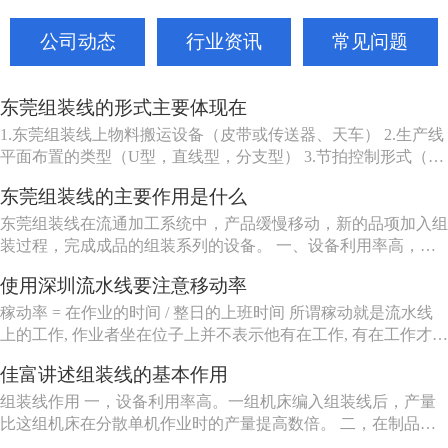
公司动态
行业资讯
常见问题
东莞组装线的形式主要体现在
1.东莞组装线上物料搬运设备（皮带或传送器、天车） 2.生产线
平面布置的类型（U型，直线型，分支型） 3.节拍控制形式（机
动、人动） 4.东莞组装线品种（单一产品或多种产品） 5.东莞组
东莞组装线的主要作用是什么
装线工作站特性（工人可以坐、站、跟着装配线走或随装配线一
起移动等） 6.东莞组装线的长度（几个或许多工人） ...
东莞组装线在流通加工系统中，产品缓慢移动，新的品项加入组
装过程，完成成品的组装系列的设备。 一、设备利用率高，一
组机床编入组装线后，产量比这组机床在分散单机作业时的产量
使用深圳流水线要注意移动率
提高数倍。 二、在制品减少80%左右。 三、生产能力相对稳
定，自动加工系统由一自或多台机床组成，发生故障时，有降级
稼动率 = 在作业的时间 / 整日的上班时间 所谓稼动就是流水线
运转的能...
上的工作, 作业者坐在位子上并不表示他有在工作, 有在工作才能
做出产品来, 所以要观察作业者在作业的时间。但在实际上, 不可
佳富讲述组装线的基本作用
能全天对每个作业者进行测量, 所以有种工作抽查的手法来仿真
测量, 其实说穿了就是不时去看作业者在做什么。
组装线作用 一，设备利用率高。一组机床编入组装线后，产量
比这组机床在分散单机作业时的产量提高数倍。 二，在制品减
少80%左右。 三，生产能力相对稳定。自动加工系统由一自或