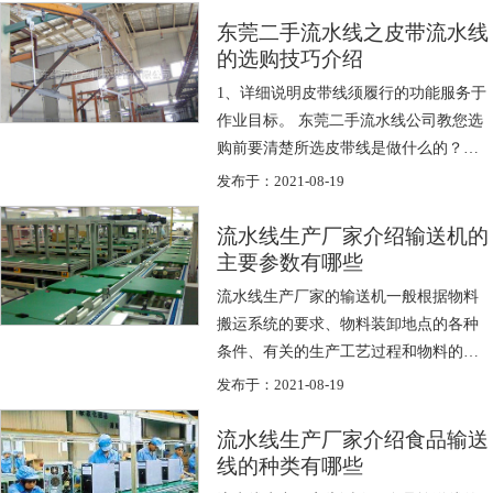
东莞二手流水线之皮带流水线
的选购技巧介绍
1、详细说明皮带线须履行的功能服务于
作业目标。 东莞二手流水线公司教您选
购前要清楚所选皮带线是做什么的？这
个问题至关重要，这也是所有生产线管
发布于：2021-08-19
理者...
流水线生产厂家介绍输送机的
主要参数有哪些
流水线生产厂家的输送机一般根据物料
搬运系统的要求、物料装卸地点的各种
条件、有关的生产工艺过程和物料的特
性等来确定各主要参数。 ①输送能力：
发布于：2021-08-19
输送机...
流水线生产厂家介绍食品输送
线的种类有哪些