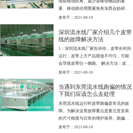
缩短移动距离、减少需移动物品的重
量、移动路径周围避免有东西会妨碍移
动、让料盒斜置以缩短绕过边缘的距离
发布于：2021-08-19
等。 ...
深圳流水线厂家介绍几个皮带
线的故障解决方法
1：深圳流水线厂家告诉你，皮带长时间
运行，皮带上方产品摆放不均匀，可能
会导致皮带往一侧跑。 解决方法：皮带
往左，就将左侧调节丝杆紧上一点，直
发布于：2021-08-19
到皮...
当遇到东莞流水线跑偏的情况
下我们应该怎么去处理
东莞流水线运行时皮带跑偏是常见的故
障。为解决这类故障重点是要注意安装
的尺寸精度与日常的维护保养。跑偏的
原因有多种，需根据不同的原因区别处
发布于：2021-08-19
理： 1...