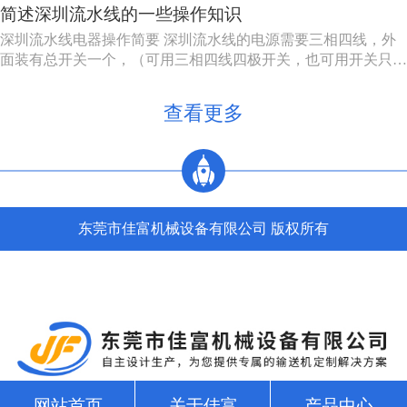
简述深圳流水线的一些操作知识
多台机床组成，发生故障时，有降级运转的能力，物料传送系统
也有自行绕过故障机床的能力。 四，产品质量高。零件在加工
深圳流水线电器操作简要 深圳流水线的电源需要三相四线，外
过程中，装卸...
面装有总开关一个，（可用三相四线四极开关，也可用开关只控
制三相电源，零线直接，注意切不可将二种接法的零线也经过另
外一个开关）。配电箱的N接零线，A, B, C接电源的三相电源，
查看更多
U, V, W接电动机，3，4接调速电机的F1, F2。5，6...
东莞市佳富机械设备有限公司 版权所有
网站首页
关于佳富
产品中心