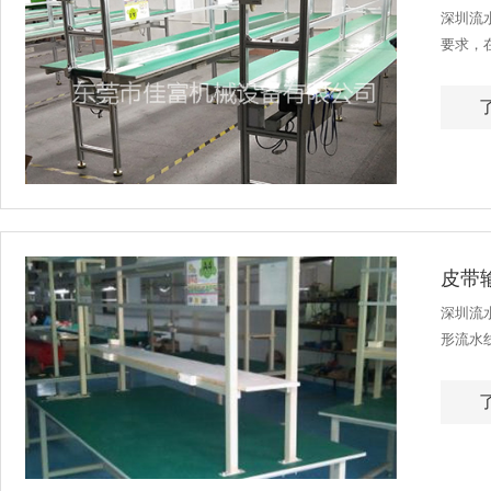
深圳流
要求，
地时，
皮带
深圳流
形流水
送。 大