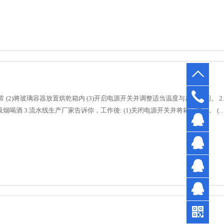
 (2)将玻璃容器放置烘乾箱内 (3)开启电源开关并调整适当温度与加热时间。 2.
吸烟喝酒 3.流水线生产厂家告诉你，工作後: (1)关闭电源开关并将箱门关闭。 (2
0769-
3327
孔先
7710
生
陈先
生
符小
姐
陈小