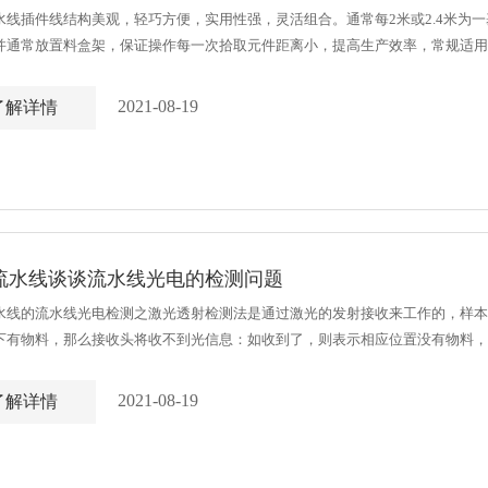
水线插件线结构美观，轻巧方便，实用性强，灵活组合。通常每2米或2.4米为
并通常放置料盒架，保证操作每一次拾取元件距离小，提高生产效率，常规适用基板
电源插座(正规电源是110V，因为考虑到人，所以在现在的自动化流水线体上都会采用
2021-08-19
了解详情
流水线谈谈流水线光电的检测问题
水线的流水线光电检测之激光透射检测法是通过激光的发射接收来工作的，样本
下有物料，那么接收头将收不到光信息：如收到了，则表示相应位置没有物料，
反射检测法：样本桶进到检测位置后，接收头接收反射的激光信号，利用药片和模板的
2021-08-19
了解详情