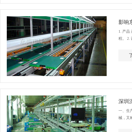
影响
1. 
程。 
组装线
深圳
一、生
械，又
引件、