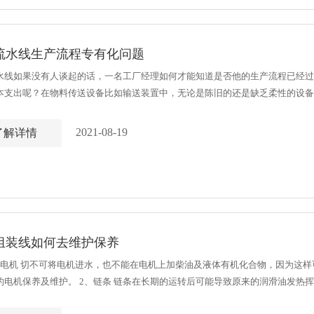
流水线生产流程专有化问题
水线如果没有人谈起的话，一名工厂经理如何才能知道是否他的生产流程已经过
本支出呢？在物料传送设备比如输送装置中，无论是陈旧的还是缺乏柔性的设备
产节点，一些曾经遇到过物料堆积、维护中断或其他降低效率的事情的制造商并没有意
2021-08-19
了解详情
组装线如何去维护保养
头电机 切不可将电机进水，也不能在电机上加柴油及液体有机化合物，因为这
的电机保养及维护。 2、链条 链条在长期的运转后可能导致原来的润滑油发热
链条加上黄油或浓一点的润滑油等。 3、流水线机头减速箱 头一次使用在三个月左右