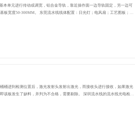
一基本单元进行传动或调宽，铝合金导轨，靠近操作面一边导轨固定，另一边可
姐
宽度50-300MM。 东莞流水线线体配置：日光灯；电风扇；工艺图板；工
到11......
桶桶进到检测位置后，激光发射头发射出激光，而接收头进行接收，如果激光
即该板发生了缺料，并判为不合格，需要剔除。 深圳流水线的流水线光电检测
反射率的不同进行检测。......