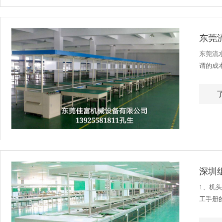
东莞
东莞流
谓的成
键的生
深圳
1、机
工手册
封板，向