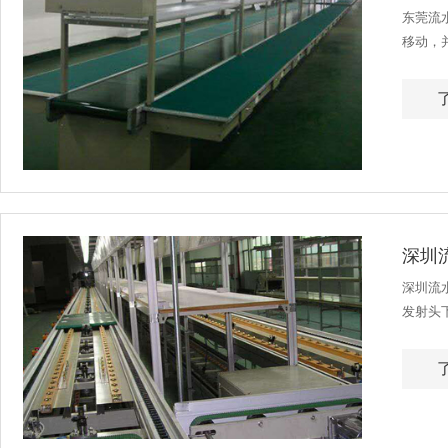
东莞流
移动，
具箱配有
深圳
深圳流
发射头
之激光