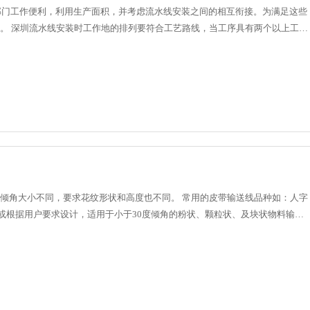
部门工作便利，利用生产面积，并考虑流水线安装之间的相互衔接。为满足这些
。 深圳流水线安装时工作地的排列要符合工艺路线，当工序具有两个以上工作
考虑采用双列布置，......
倾角大小不同，要求花纹形状和高度也不同。 常用的皮带输送线品种如：人字
或根据用户要求设计，适用于小于30度倾角的粉状、颗粒状、及块状物料输
组成。挡边起防止物......