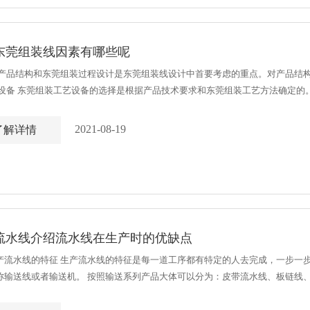
东莞组装线因素有哪些呢
产品 产品结构和东莞组装过程设计是东莞组装线设计中首要考虑的重点。对产品
2. 设备 东莞组装工艺设备的选择是根据产品技术要求和东莞组装工艺方法确
布置合理化。选择工艺设备时要考虑的问题包括：产品生产纲领；产品质量要求；设备
2021-08-19
了解详情
流水线介绍流水线在生产时的优缺点
产流水线的特征 生产流水线的特征是每一道工序都有特定的人去完成，一步一
称输送线或者输送机。 按照输送系列产品大体可以分为：皮带流水线、板链线
承载构件、驱动装置、张紧装置、改向装置和支承件等。流水线输送能力大，运距长，