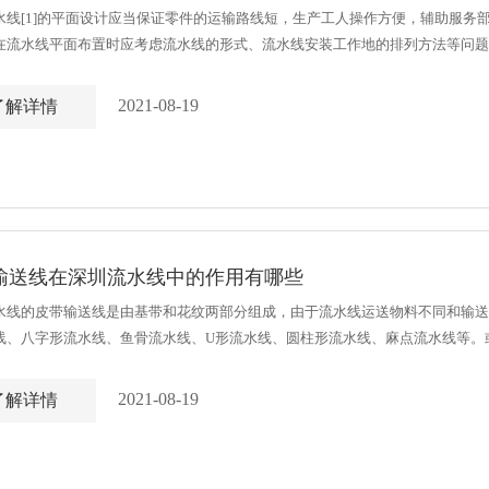
水线[1]的平面设计应当保证零件的运输路线短，生产工人操作方便，辅助服务
在流水线平面布置时应考虑流水线的形式、流水线安装工作地的排列方法等问题
要考虑同一工序工作地的排列方法。一般当有两个或两个以上偶数个同类工作地时，要
2021-08-19
了解详情
输送线在深圳流水线中的作用有哪些
水线的皮带输送线是由基带和花纹两部分组成，由于流水线运送物料不同和输送
线、八字形流水线、鱼骨流水线、U形流水线、圆柱形流水线、麻点流水线等。
倾角输送带/DJ大倾角波状挡边输送带大倾角波状挡边带由基带、挡边、横隔板3部分
2021-08-19
了解详情