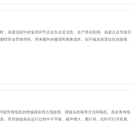
时，或者流程中的某些环节正在失去灵活性、生产率在削弱、或者正在导致无
都经常会导致停机、带来额外的修理和更换成本。由于输送装置往往连接着关
识到采用新一代的输送装置......
样可能导致电机的绝缘损坏而出现故障。调速头的保养方法同电机。其余查考电
挥发，而导致链条在运行过程中不平衡，噪声增大，爬行等。此时可打开机尾的
将减速箱里的机......