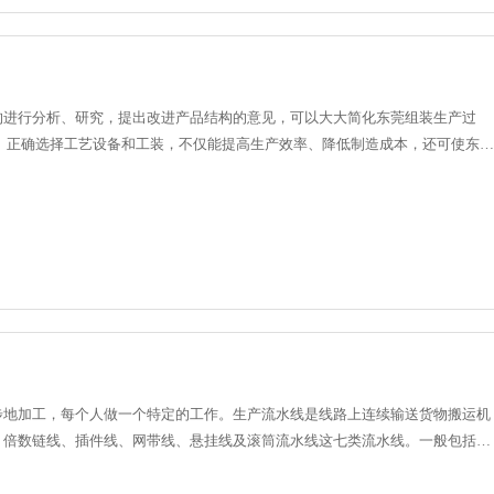
结构进行分析、研究，提出改进产品结构的意见，可以大大简化东莞组装生产过
定的。正确选择工艺设备和工装，不仅能提高生产效率、降低制造成本，还可使东莞
的先进性；设......
步地加工，每个人做一个特定的工作。生产流水线是线路上连续输送货物搬运机
、倍数链线、插件线、网带线、悬挂线及滚筒流水线这七类流水线。一般包括牵
还可在输送过程中同时......