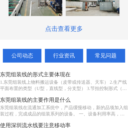
点击查看更多
公司动态
行业资讯
常见问题
东莞组装线的形式主要体现在
1.东莞组装线上物料搬运设备（皮带或传送器、天车） 2.生产线
平面布置的类型（U型，直线型，分支型） 3.节拍控制形式（机
动、人动） 4.东莞组装线品种（单一产品或多种产品） 5.东莞组
东莞组装线的主要作用是什么
装线工作站特性（工人可以坐、站、跟着装配线走或随装配线一
起移动等） 6.东莞组装线的长度（几个或许多工人） ...
东莞组装线在流通加工系统中，产品缓慢移动，新的品项加入组
装过程，完成成品的组装系列的设备。 一、设备利用率高，一
组机床编入组装线后，产量比这组机床在分散单机作业时的产量
使用深圳流水线要注意移动率
提高数倍。 二、在制品减少80%左右。 三、生产能力相对稳