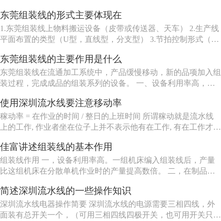
东莞组装线的形式主要体现在
1.东莞组装线上物料搬运设备（皮带或传送器、天车） 2.生产线
平面布置的类型（U型，直线型，分支型） 3.节拍控制形式（机
动、人动） 4.东莞组装线品种（单一产品或多种产品） 5.东莞组
东莞组装线的主要作用是什么
装线工作站特性（工人可以坐、站、跟着装配线走或随装配线一
起移动等） 6.东莞组装线的长度（几个或许多工人） ...
东莞组装线在流通加工系统中，产品缓慢移动，新的品项加入组
装过程，完成成品的组装系列的设备。 一、设备利用率高，一
组机床编入组装线后，产量比这组机床在分散单机作业时的产量
使用深圳流水线要注意移动率
提高数倍。 二、在制品减少80%左右。 三、生产能力相对稳
定，自动加工系统由一自或多台机床组成，发生故障时，有降级
稼动率 = 在作业的时间 / 整日的上班时间 所谓稼动就是流水线
运转的能...
上的工作, 作业者坐在位子上并不表示他有在工作, 有在工作才能
做出产品来, 所以要观察作业者在作业的时间。但在实际上, 不可
佳富讲述组装线的基本作用
能全天对每个作业者进行测量, 所以有种工作抽查的手法来仿真
测量, 其实说穿了就是不时去看作业者在做什么。
组装线作用 一，设备利用率高。一组机床编入组装线后，产量
比这组机床在分散单机作业时的产量提高数倍。 二，在制品减
少80%左右。 三，生产能力相对稳定。自动加工系统由一自或
简述深圳流水线的一些操作知识
多台机床组成，发生故障时，有降级运转的能力，物料传送系统
也有自行绕过故障机床的能力。 四，产品质量高。零件在加工
深圳流水线电器操作简要 深圳流水线的电源需要三相四线，外
过程中，装卸...
面装有总开关一个，（可用三相四线四极开关，也可用开关只控