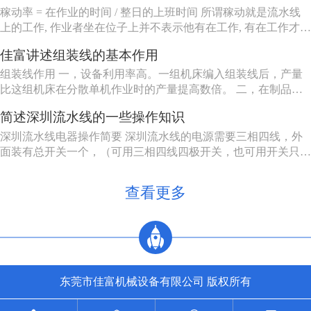
定，自动加工系统由一自或多台机床组成，发生故障时，有降级
稼动率 = 在作业的时间 / 整日的上班时间 所谓稼动就是流水线
运转的能...
上的工作, 作业者坐在位子上并不表示他有在工作, 有在工作才能
做出产品来, 所以要观察作业者在作业的时间。但在实际上, 不可
佳富讲述组装线的基本作用
能全天对每个作业者进行测量, 所以有种工作抽查的手法来仿真
测量, 其实说穿了就是不时去看作业者在做什么。
组装线作用 一，设备利用率高。一组机床编入组装线后，产量
比这组机床在分散单机作业时的产量提高数倍。 二，在制品减
少80%左右。 三，生产能力相对稳定。自动加工系统由一自或
简述深圳流水线的一些操作知识
多台机床组成，发生故障时，有降级运转的能力，物料传送系统
也有自行绕过故障机床的能力。 四，产品质量高。零件在加工
深圳流水线电器操作简要 深圳流水线的电源需要三相四线，外
过程中，装卸...
面装有总开关一个，（可用三相四线四极开关，也可用开关只控
制三相电源，零线直接，注意切不可将二种接法的零线也经过另
外一个开关）。配电箱的N接零线，A, B, C接电源的三相电源，
查看更多
U, V, W接电动机，3，4接调速电机的F1, F2。5，6...
东莞市佳富机械设备有限公司 版权所有