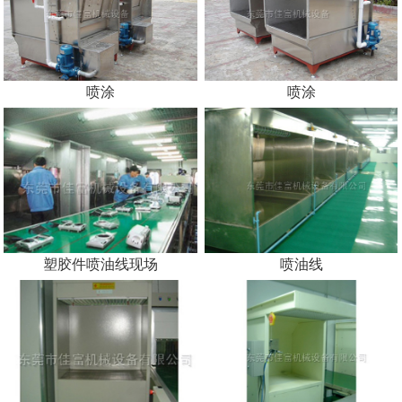
喷涂
喷涂
塑胶件喷油线现场
喷油线