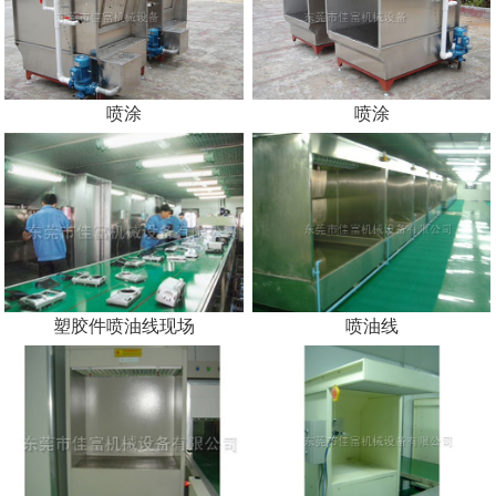
喷涂
喷涂
塑胶件喷油线现场
喷油线