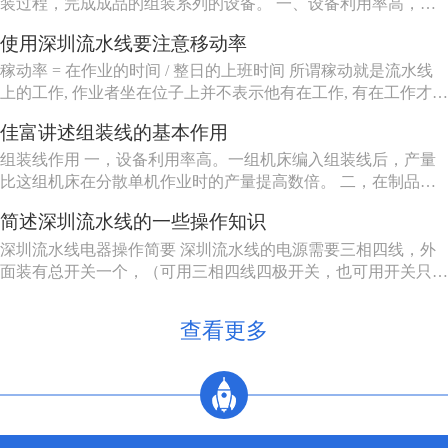
装过程，完成成品的组装系列的设备。 一、设备利用率高，一
组机床编入组装线后，产量比这组机床在分散单机作业时的产量
使用深圳流水线要注意移动率
提高数倍。 二、在制品减少80%左右。 三、生产能力相对稳
定，自动加工系统由一自或多台机床组成，发生故障时，有降级
稼动率 = 在作业的时间 / 整日的上班时间 所谓稼动就是流水线
运转的能...
上的工作, 作业者坐在位子上并不表示他有在工作, 有在工作才能
做出产品来, 所以要观察作业者在作业的时间。但在实际上, 不可
佳富讲述组装线的基本作用
能全天对每个作业者进行测量, 所以有种工作抽查的手法来仿真
测量, 其实说穿了就是不时去看作业者在做什么。
组装线作用 一，设备利用率高。一组机床编入组装线后，产量
比这组机床在分散单机作业时的产量提高数倍。 二，在制品减
少80%左右。 三，生产能力相对稳定。自动加工系统由一自或
简述深圳流水线的一些操作知识
多台机床组成，发生故障时，有降级运转的能力，物料传送系统
也有自行绕过故障机床的能力。 四，产品质量高。零件在加工
深圳流水线电器操作简要 深圳流水线的电源需要三相四线，外
过程中，装卸...
面装有总开关一个，（可用三相四线四极开关，也可用开关只控
制三相电源，零线直接，注意切不可将二种接法的零线也经过另
外一个开关）。配电箱的N接零线，A, B, C接电源的三相电源，
查看更多
U, V, W接电动机，3，4接调速电机的F1, F2。5，6...