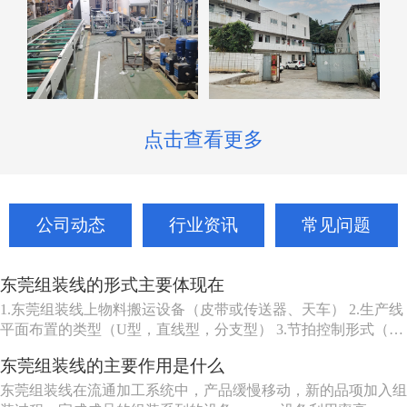
点击查看更多
公司动态
行业资讯
常见问题
东莞组装线的形式主要体现在
1.东莞组装线上物料搬运设备（皮带或传送器、天车） 2.生产线
平面布置的类型（U型，直线型，分支型） 3.节拍控制形式（机
动、人动） 4.东莞组装线品种（单一产品或多种产品） 5.东莞组
东莞组装线的主要作用是什么
装线工作站特性（工人可以坐、站、跟着装配线走或随装配线一
起移动等） 6.东莞组装线的长度（几个或许多工人） ...
东莞组装线在流通加工系统中，产品缓慢移动，新的品项加入组