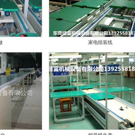
做
家电组装线