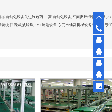
体的自动化设备先进制造商.主营:自动化设备,平面循环组装线设备,A
组装线,回流焊,波峰焊,SMT周边设备 东莞市佳富机械设备有..价格亲民
0769-
3327
孔先
7710
生
陈先
生
符小
姐
陈小
姐