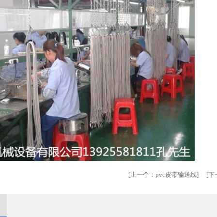
[
上一个：
pvc皮带输送线
] [
下