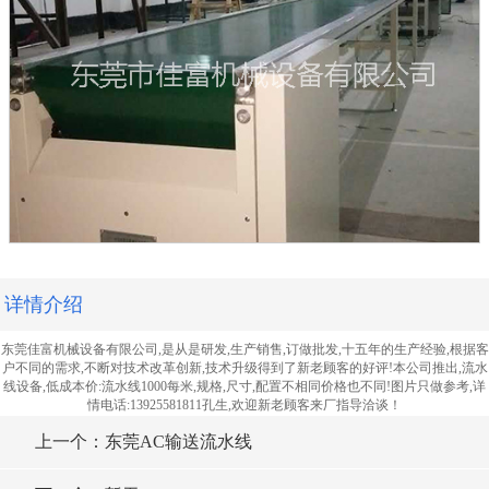
详情介绍
东莞佳富机械设备有限公司,是从是研发,生产销售,订做批发,十五年的生产经验,根据客
户不同的需求,不断对技术改革创新,技术升级得到了新老顾客的好评!本公司推出,流水
线设备,低成本价:流水线1000每米,规格,尺寸,配置不相同价格也不同!图片只做参考,详
情电话:13925581811孔生,欢迎新老顾客来厂指导洽谈！
上一个：东莞AC输送流水线