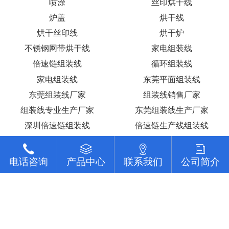
多用移动货架
多用手推车
多用货架
线路板周转车
配套设备系列
物料架
模具货架
模具货架
模具货架
模具货架
配套设备
配套设备
配套设备
配套设备
配套设备
配套设备
喷涂
丝印烘干线
炉盖
烘干线
电话咨询
产品中心
联系我们
公司简介
烘干丝印线
烘干炉
不锈钢网带烘干线
家电组装线
倍速链组装线
循环组装线
家电组装线
东莞平面组装线
东莞组装线厂家
组装线销售厂家