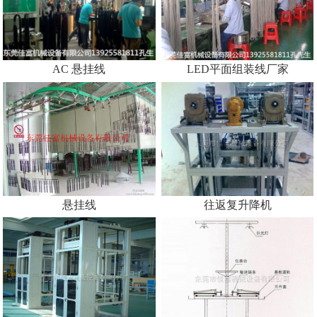
AC 悬挂线
LED平面组装线厂家
悬挂线
往返复升降机