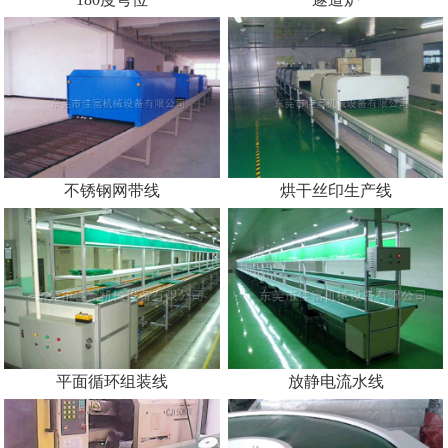
遂道炉
不锈钢网带线
烘干丝印生产线
平面循环组装线