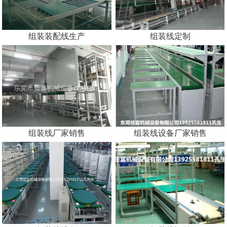
组装装配线生产
组装线定制
组装线厂家销售
组装线设备厂家销售