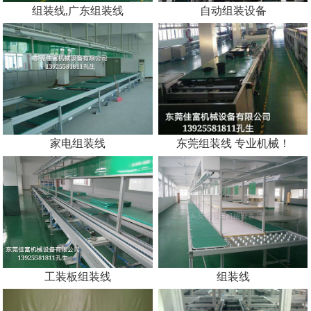
组装线,广东组装线
自动组装设备
家电组装线
东莞组装线 专业机械！
工装板组装线
组装线