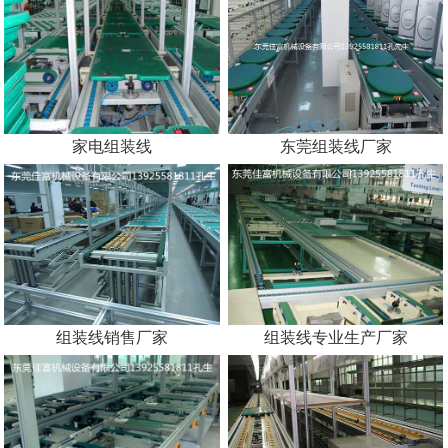
家电组装线
东莞组装线厂家
组装线销售厂家
组装线专业生产厂家