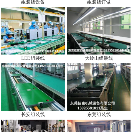
组装线设备
组装线订做
LED组装线
大岭山组装线
长安组装线
东莞组装线