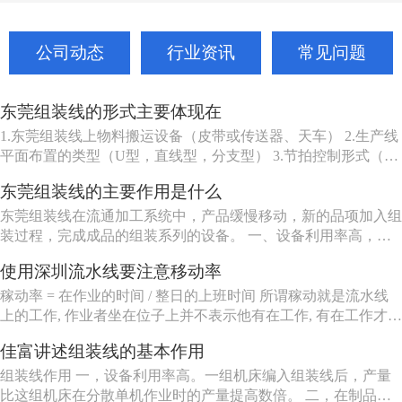
公司动态
行业资讯
常见问题
东莞组装线的形式主要体现在
1.东莞组装线上物料搬运设备（皮带或传送器、天车） 2.生产线
平面布置的类型（U型，直线型，分支型） 3.节拍控制形式（机
动、人动） 4.东莞组装线品种（单一产品或多种产品） 5.东莞组
东莞组装线的主要作用是什么
装线工作站特性（工人可以坐、站、跟着装配线走或随装配线一
起移动等） 6.东莞组装线的长度（几个或许多工人） ...
东莞组装线在流通加工系统中，产品缓慢移动，新的品项加入组
装过程，完成成品的组装系列的设备。 一、设备利用率高，一
组机床编入组装线后，产量比这组机床在分散单机作业时的产量
使用深圳流水线要注意移动率
提高数倍。 二、在制品减少80%左右。 三、生产能力相对稳
定，自动加工系统由一自或多台机床组成，发生故障时，有降级
稼动率 = 在作业的时间 / 整日的上班时间 所谓稼动就是流水线
运转的能...
上的工作, 作业者坐在位子上并不表示他有在工作, 有在工作才能
做出产品来, 所以要观察作业者在作业的时间。但在实际上, 不可
佳富讲述组装线的基本作用
能全天对每个作业者进行测量, 所以有种工作抽查的手法来仿真
测量, 其实说穿了就是不时去看作业者在做什么。
组装线作用 一，设备利用率高。一组机床编入组装线后，产量
比这组机床在分散单机作业时的产量提高数倍。 二，在制品减