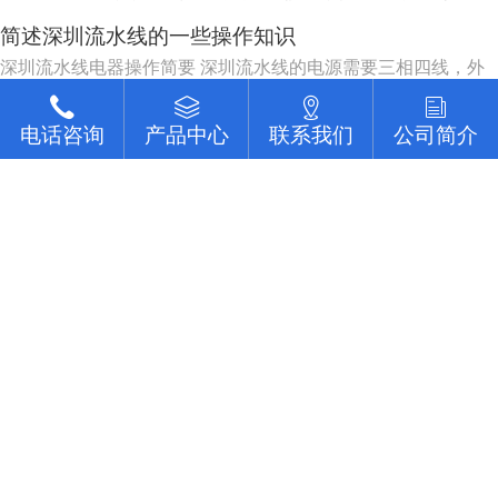
少80%左右。 三，生产能力相对稳定。自动加工系统由一自或
简述深圳流水线的一些操作知识
多台机床组成，发生故障时，有降级运转的能力，物料传送系统
也有自行绕过故障机床的能力。 四，产品质量高。零件在加工
深圳流水线电器操作简要 深圳流水线的电源需要三相四线，外
过程中，装卸...
面装有总开关一个，（可用三相四线四极开关，也可用开关只控
制三相电源，零线直接，注意切不可将二种接法的零线也经过另
电话咨询
电话咨询
电话咨询
电话咨询
产品中心
产品中心
产品中心
产品中心
联系我们
联系我们
联系我们
联系我们
公司简介
公司简介
公司简介
公司简介
外一个开关）。配电箱的N接零线，A, B, C接电源的三相电源，
查看更多
U, V, W接电动机，3，4接调速电机的F1, F2。5，6...
东莞市佳富机械设备有限公司 版权所有