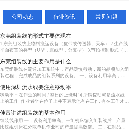
公司动态
行业资讯
常见问题
东莞组装线的形式主要体现在
1.东莞组装线上物料搬运设备（皮带或传送器、天车） 2.生产线
平面布置的类型（U型，直线型，分支型） 3.节拍控制形式（机
动、人动） 4.东莞组装线品种（单一产品或多种产品） 5.东莞组
东莞组装线的主要作用是什么
装线工作站特性（工人可以坐、站、跟着装配线走或随装配线一
起移动等） 6.东莞组装线的长度（几个或许多工人） ...
东莞组装线在流通加工系统中，产品缓慢移动，新的品项加入组
装过程，完成成品的组装系列的设备。 一、设备利用率高，一
组机床编入组装线后，产量比这组机床在分散单机作业时的产量
使用深圳流水线要注意移动率
提高数倍。 二、在制品减少80%左右。 三、生产能力相对稳
定，自动加工系统由一自或多台机床组成，发生故障时，有降级
稼动率 = 在作业的时间 / 整日的上班时间 所谓稼动就是流水线
运转的能...
上的工作, 作业者坐在位子上并不表示他有在工作, 有在工作才能
做出产品来, 所以要观察作业者在作业的时间。但在实际上, 不可
佳富讲述组装线的基本作用
能全天对每个作业者进行测量, 所以有种工作抽查的手法来仿真
测量, 其实说穿了就是不时去看作业者在做什么。
组装线作用 一，设备利用率高。一组机床编入组装线后，产量
比这组机床在分散单机作业时的产量提高数倍。 二，在制品减