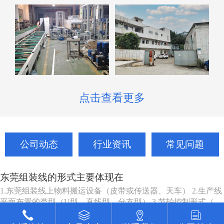
点击查看更多
公司动态
行业资讯
常见问题
东莞组装线的形式主要体现在
1.东莞组装线上物料搬运设备（皮带或传送器、天车） 2.生产线
平面布置的类型（U型，直线型，分支型） 3.节拍控制形式（机
动、人动） 4.东莞组装线品种（单一产品或多种产品） 5.东莞组
东莞组装线的主要作用是什么
装线工作站特性（工人可以坐、站、跟着装配线走或随装配线一