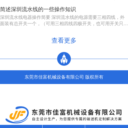
少80%左右。 三，生产能力相对稳定。自动加工系统由一自或
简述深圳流水线的一些操作知识
多台机床组成，发生故障时，有降级运转的能力，物料传送系统
也有自行绕过故障机床的能力。 四，产品质量高。零件在加工
深圳流水线电器操作简要 深圳流水线的电源需要三相四线，外
过程中，装卸...
面装有总开关一个，（可用三相四线四极开关，也可用开关只控
制三相电源，零线直接，注意切不可将二种接法的零线也经过另
外一个开关）。配电箱的N接零线，A, B, C接电源的三相电源，
查看更多
U, V, W接电动机，3，4接调速电机的F1, F2。5，6...
东莞市佳富机械设备有限公司 版权所有